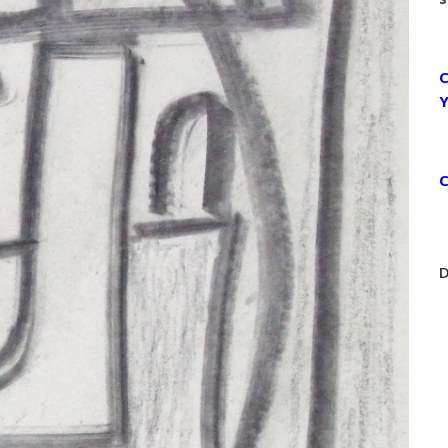
C
C
D