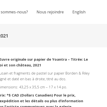
 sommes-nous?
Nous rejoindre
English
2021
uvre originale sur papier de Yoantra – Titrée: Le
oi et son château, 2021
usain et fragments de pastel sur papier Borden & Riley
igné et daté en bas à droite, titré au dos.
imensions: 43,25 x 35,5 cm – 17 x 14 po.
rix: *$ CAD (Dollars Canadien) Pour le prix,
’expédition et les détails ou plus d’information
ur l’artiste communiquez avec la galerie.