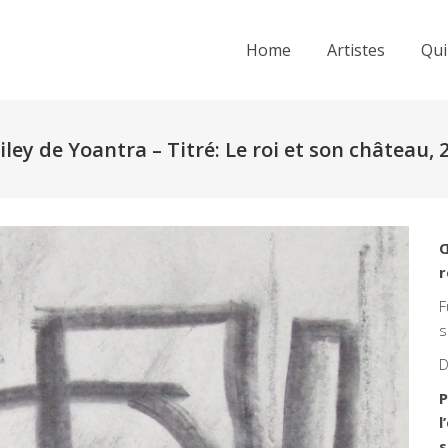
Home
Artistes
Qui
ley de Yoantra – Titré: Le roi et son château, 
Œ
r
F
s
D
P
l
s