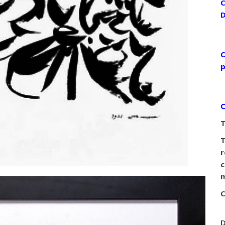
C
D
C
p
C
T
T
r
c
m
C
D