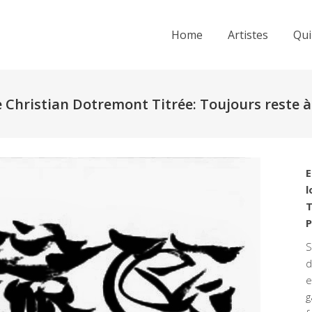
Home
Artistes
Qui
Christian Dotremont Titrée: Toujours reste à
E
l
T
P
S
d
e
g