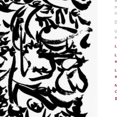
f
m
n
D
U
e
L
L
e
L
e
N
C
g