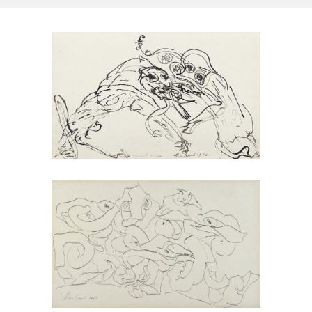
Encre de chine sur papier de
Reinhoud – Titrée: Vision
opposée, 1967
Dessins
REINHOUD
Encre de chine sur papier de
Reinhoud – Composition, 1962
Dessins
REINHOUD