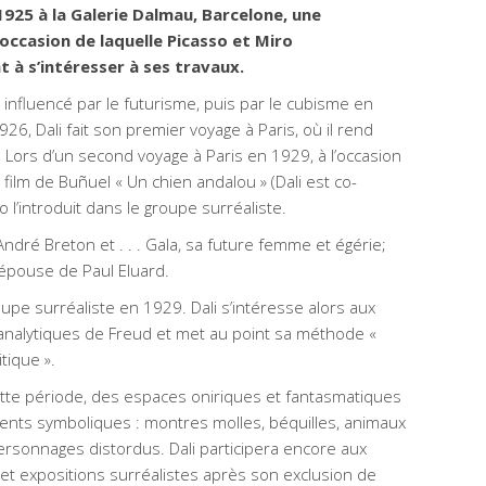
925 à la Galerie Dalmau, Barcelone, une
’occasion de laquelle Picasso et Miro
à s’intéresser à ses travaux.
d influencé par le futurisme, puis par le cubisme en
926, Dali fait son premier voyage à Paris, où il rend
o. Lors d’un second voyage à Paris en 1929, à l’occasion
film de Buñuel « Un chien andalou » (Dali est co-
o l’introduit dans le groupe surréaliste.
André Breton et . . . Gala, sa future femme et égérie;
l’épouse de Paul Eluard.
oupe surréaliste en 1929. Dali s’intéresse alors aux
analytiques de Freud et met au point sa méthode «
tique ».
cette période, des espaces oniriques et fantasmatiques
ents symboliques : montres molles, béquilles, animaux
ersonnages distordus. Dali participera encore aux
et expositions surréalistes après son exclusion de