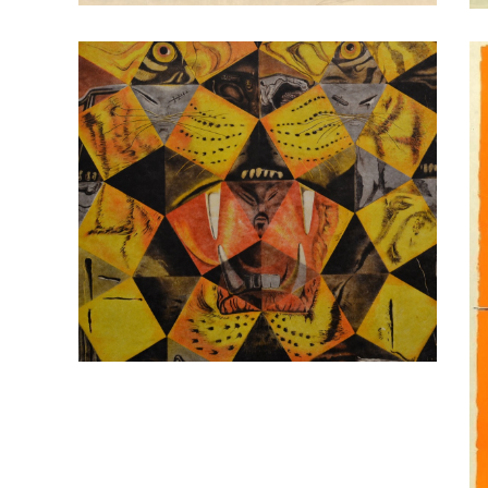
Lithographie de Salvador Dali
Titrée: Tigre royal, 1963
AA-Arts graphique Impression
planographique
DALI, Salvador
L
T
p
DA