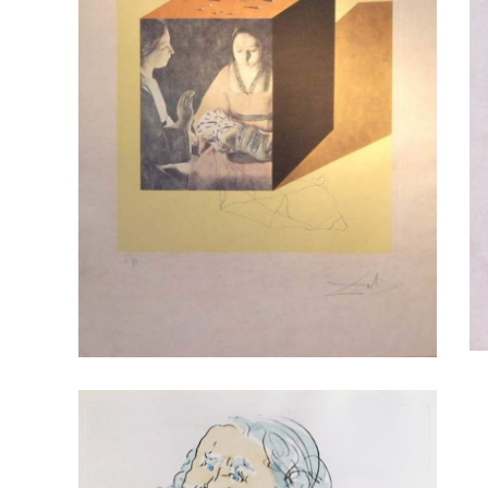
Gravure technique mixte sur
papier Japon de Salvador Dali –
G
Titrée: Prendre soin d’une
p
montre surréaliste,1971
T
AA-Arts graphique gravure en creux
AA-Arts
AA
graphiques
DALI, Salvador
gr