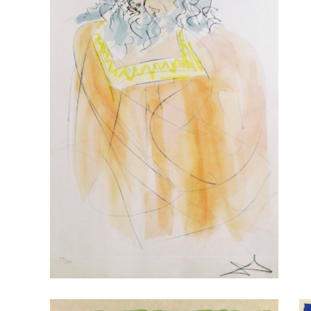
F
Gravure et pochoir couleur sur
T
papier Arches de Salvador Dali
DA
Titrée: Notre patrimoine
historique, 1975
DALI, Salvador