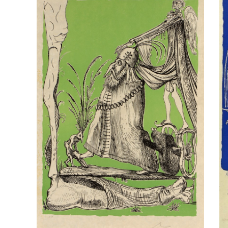
Lithographie de Salvador Dali
L
Titrée: Les songes drolatique de
T
pantagruel, 1973 (Suite 22)
p
DALI, Salvador
DA