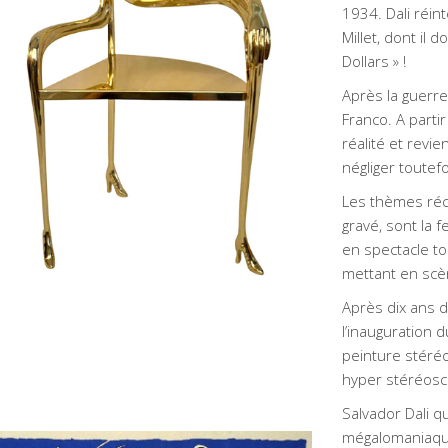
1934. Dali réi
Millet, dont il
Dollars » !
Après la guerre
Franco. A parti
réalité et revi
auteuil conçu par Salvador Dali
négliger toutef
itré: Léda
Les thèmes réc
LI, Salvador
Design
gravé, sont la f
en spectacle tou
mettant en scè
Après dix ans d
l’inauguration 
peinture stéré
hyper stéréosc
Salvador Dali qu
mégalomaniaque