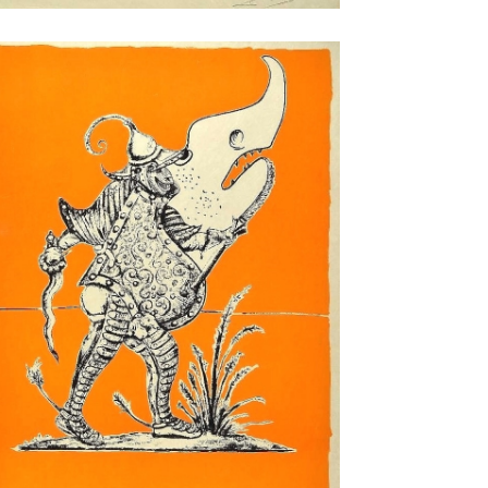
ithographie de Salvador Dali
itrée: Les songes drolatique de
antagruel, 1973 (Suite 07)
LI, Salvador