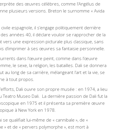
nterprète des œuvres célèbres, comme l’Angélus de
 donne plusieurs versions. Breton le surnomme « Avida
 civile espagnole, il s’engage politiquement derrière
r des années 40, il déclare vouloir se rapprocher de la
ent vers une expression picturale plus classique, sans
ois d’imprimer à ses œuvres sa fantaisie personnelle.
urrents dans l’œuvre peint, comme dans l’œuvre
emme, le sexe, la religion, les batailles. Dali se donnera
t au long de sa carrière, mélangeant l’art et la vie, se
ne à tout propos.
’efforts, Dali ouvre son propre musée : en 1974, a lieu
du Teatro Museo Dali. La dernière passion de Dali fut la
oscopique en 1975 et il présenta sa première œuvre
opique à New York en 1978.
i se qualifiait lui-même de « cannibale », de «
 » et de « pervers polymorphe », est mort à