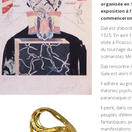
organisée en 1
exposition à l
commenceront 
ravure technique mixte sur
Dali est d’abor
apier Japon de Salvador Dali –
1925. En avril 1
visite à Picass
itrée: Roi surréaliste,1971
du tournage du 
-Arts graphique gravure en creux
AA-Arts
scénariste), Mir
aphiques
DALI, Salvador
Dali rencontre 
Gala est alors 
Il adhère au gr
théories psych
paranoïaque-cri
Il peint, dans 
peuplés d’élém
fantastiques, p
manifestations 