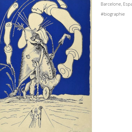
Barcelone, Esp
#biographie
ithographie de Salvador Dali
itrée: Les songes drolatique de
antagruel, 1973 (Suite 06)
LI, Salvador